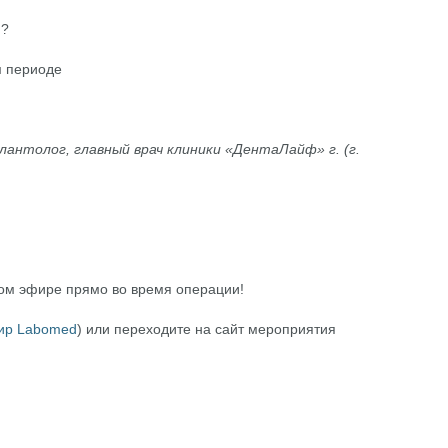
н?
м периоде
антолог, главный врач клиники «ДентаЛайф» г. (г.
мом эфире прямо во время операции!
ир Labomed
) или переходите на сайт мероприятия