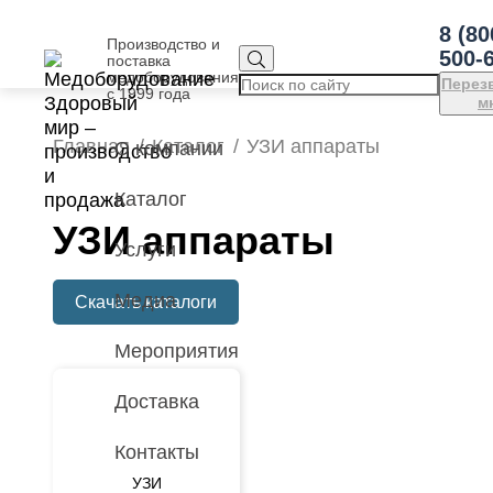
8 (80
Производство и
500-
поставка
медоборудования
Перез
с 1999 года
м
Главная
Каталог
УЗИ аппараты
О компании
Каталог
УЗИ аппараты
Услуги
Медиа
Скачать каталоги
Мероприятия
Доставка
Контакты
УЗИ