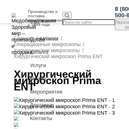
8 (80
Производство и
500-
поставка
медоборудования
Перез
с 1999 года
м
Главная
Каталог
О компании
Операционные микроскопы
Хирургические микроскопы
Каталог
Хирургический микроскоп Prima ENT
Услуги
Хирургический
микроскоп Prima
Медиа
ENT
Мероприятия
Доставка
Контакты