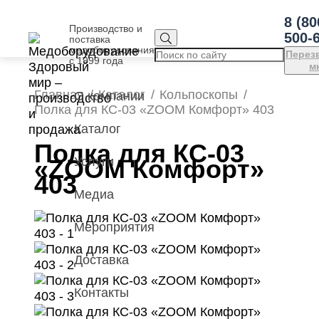
8 (80
Производство и
500-
поставка
медоборудования
Перез
с 1999 года
м
Главная
Каталог
Кольпоскопы
О компании
Полка для КС-03 «ZOOM Комфорт» 403
Каталог
Полка для КС-03
«ZOOM Комфорт»
Услуги
403
Медиа
Мероприятия
Доставка
Контакты