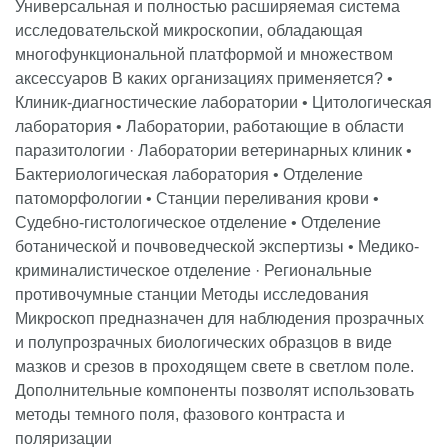
Универсальная и полностью расширяемая система
Оплата по безналичному расчёту
Оптика
стёкла Shott
производственного предприятия ООО "Здоровый мир"
исследовательской микроскопии, обладающая
Установлены немецкие
производится собственной сервисной службой:
многофункциональной платформой и множеством
Оплата по безналичному расчету производится путем
стёкла Shott, высветленные
аксессуаров В каких организациях применяется? •
перечисления денежных средств с расчетного счета
Окуляры
по технологии MaxLite
гарантия качественного ремонта - только
Клиник-диагностические лаборатории • Цитологическая
покупателя на расчетный счет ООО «Здоровый мир» по
окуляр* 10x/22 мм, со
оригинальные комплектующие
лаборатория • Лаборатории, работающие в области
Фокусируемый
складной окулярной
предварительно выставленному счёту.
авторизация от официальных
паразитологии · Лаборатории ветеринарных клиник •
широкопольный окуляр
раковиной
производителей оборудования
Подробнее смотрите в разделе
Оплата
.
Объективы серии RP,
Бактериологическая лаборатория • Отделение
скорректированные на
ежегодная сертификация специалистов нашей
патоморфологии • Станции переливания крови •
Лизинг
бесконечность стандарта DIN
сервисной службы
Судебно-гистологическое отделение • Отделение
планахроматы* 4x (рабочее
ботанической и почвоведческой экспертизы • Медико-
высококвалифицированные инженеры с опытом
У нас можно также оформить лизинг на определенные
расстояние - 30,0 мм), 10x
криминалистическое отделение · Региональные
работы более 10 лет
группы товаров. Оставьте заявку на лизинг, менеджер
(рабочее расстояние - 7,00
противочумные станции Методы исследования
Ремонт без простоя:
мм), 40x (рабочее
свяжется с вами в течение 4 часов.
Микроскоп предназначен для наблюдения прозрачных
расстояние - 0,65 мм), 100x
и полупрозрачных биологических образцов в виде
Все комплектующие в наличии на складе.
Подробнее об условиях предоставления услуги в
(рабочее расстояние - 0,23
мазков и срезов в проходящем свете в светлом поле.
мм) (подпружиненные,
разделе
Подменное оборудование на время диагностики и
Лизинг
.
Дополнительные компоненты позволят использовать
Объективы
масляные),
ремонта основного.
Доставка транспортной компанией
методы темного поля, фазового контраста и
Установлены немецкие
Гарантия
Деловые линии
стёкла Shott, высветленные
поляризации