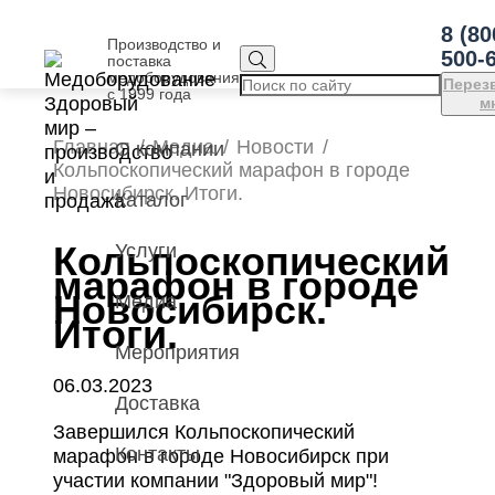
8 (80
Производство и
500-
поставка
медоборудования
Перез
с 1999 года
м
Главная
Медиа
Новости
О компании
Кольпоскопический марафон в городе
Новосибирск. Итоги.
Каталог
Кольпоскопический
Услуги
марафон в городе
Новосибирск.
Медиа
Итоги.
Мероприятия
06.03.2023
Доставка
Завершился Кольпоскопический
Контакты
марафон в городе Новосибирск при
участии компании "Здоровый мир"!