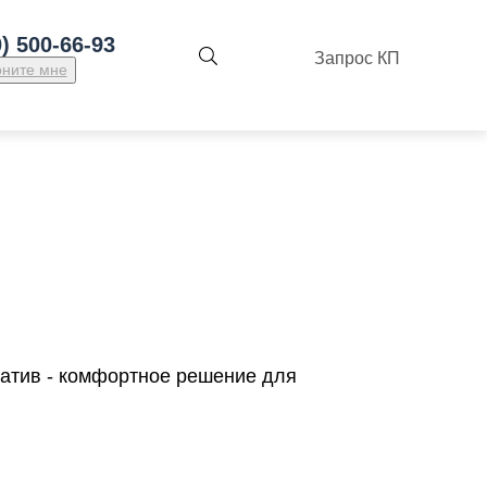
0) 500-66-93
Запрос КП
оните мне
татив - комфортное решение для