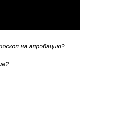
поскоп на апробацию?
ие?