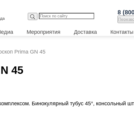
8 (80
ода
Перезв
едиа
Мероприятия
Доставка
Контакты
оскоп Prima GN 45
N 45
комплексом. Бинокулярный тубус 45°, консольный ш