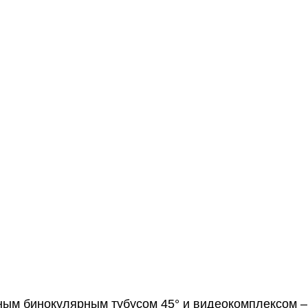
ным бинокулярным тубусом 45° и
видеокомплексом
–